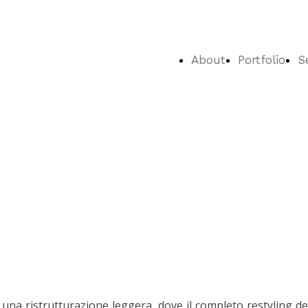
About
Portfolio
S
na ristrutturazione leggera, dove il completo restyling d